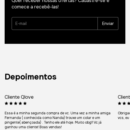
Quer receber nossas ofertas? Cadastre-se e
comece a recebê-las!
Depoimentos
Cliente Qlove
Clien
Essa é a minha segunda compra de vc. Uma vez a minha amiga
Obriga
Fernanda ( conhecida como Nanda) trouxe um colar e um
vcs, eu
pingente( abençoada) . Tenho ele até hoje. Muito obg!! Vc já
ganhou uma cliente! Boas vendas!