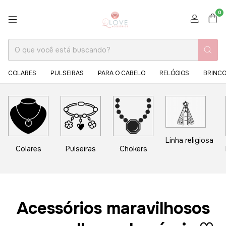
0
COLARES
PULSEIRAS
PARA O CABELO
RELÓGIOS
BRINC
Linha religiosa
Colares
Pulseiras
Chokers
Acessórios maravilhosos